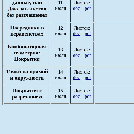
данные, или
11
Листок:
Доказательство
июля
doc
pdf
без разглашения
Посредники в
12
Листок:
неравенствах
июля
doc
pdf
Комбинаторная
13
Листок:
геометрия:
июля
doc
pdf
Покрытия
Точки на прямой
14
Листок:
и окружности
июля
doc
pdf
Покрытия с
15
Листок:
разрезанием
июля
doc
pdf