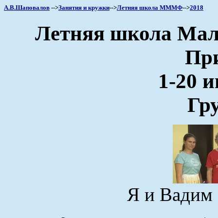
А.В.Шаповалов
-->
Занятия и кружки
-->
Летняя школа МММФ
-->
2018
Летняя школа Мало
Пр
1-20 и
Гру
Я и Вадим