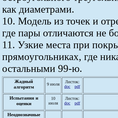
как диаметрами.
10. Модель из точек и отр
где пары отличаются не бо
11. Узкие места при покры
прямоугольниках, где ник
остальными 99-ю.
Жадный
Листок:
9 июля
алгоритм
doc
pdf
Испытания и
10
Листок:
оценки
июля
doc
pdf
Неоднозначные