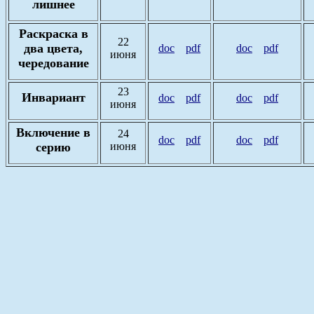
лишнее
Раскраска в
22
два цвета,
doc
pdf
doc
pdf
июня
чередование
23
Инвариант
doc
pdf
doc
pdf
июня
Включение в
24
doc
pdf
doc
pdf
серию
июня