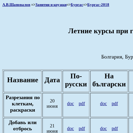
А.В.Шаповалов
=>
Занятия и кружки
=>
Бургас
=>
Бургас-2018
Летние курсы при 
Болгария, Бур
По-
На
Название
Дата
русски
български
Разрезания по
20
клеткам,
doc
pdf
doc
pdf
июня
раскраски
Добавь или
21
отбрось
doc
pdf
doc
pdf
июня