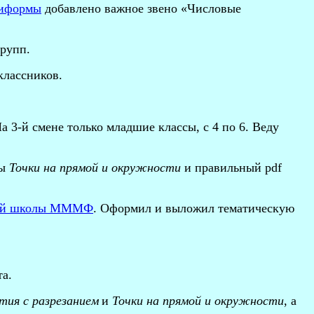
ниформы
добавлено важное звено «Числовые
рупп.
классников.
На 3-й смене только младшие классы, с 4 по 6. Веду
мы
Точки на прямой и окружности
и правильный
pdf
ей школы МММФ
. Оформил и выложил тематическую
а.
ытия
c
разрезанием
и
Точки на прямой и окружности
, а