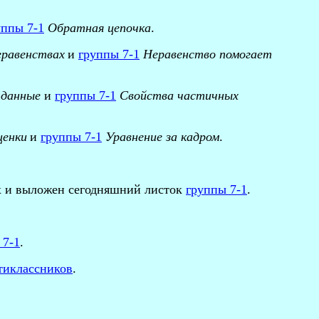
уппы 7-1
Обратная цепочка
.
еравенствах
и
группы 7-1
Неравенство помогает
 данные
и
группы 7-1
Свойства частичных
ценки
и
группы 7-1
Уравнение за кадром
.
х и выложен сегодняшний листок
группы 7-1
.
 7-1
.
ятиклассников
.