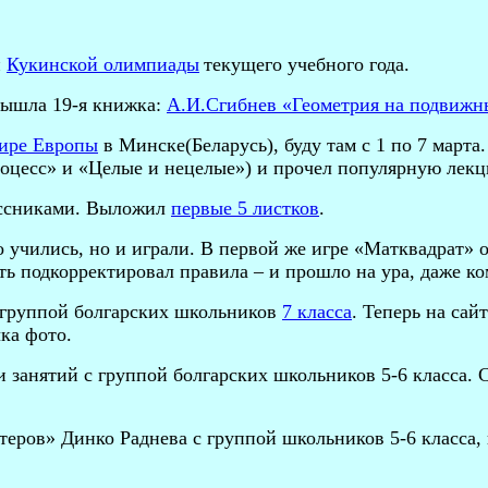
й
Кукинской олимпиады
т
екущего учебного года
.
ышла 19-я книжка:
А.И.Сгибнев «Геометрия на подвижн
ире Европы
в Минске(Беларусь), буду там с 1 по 7 марта
роцесс» и «Целые и нецелые») и прочел популярную лекц
лассниками. Выложил
первые 5 листков
.
 учились, но и играли. В первой же игре «Матквадрат» 
уть подкорректировал правила – и прошло на ура, даже к
 группой болгарских школьников
7 класса
. Теперь на сай
чка фото.
 занятий с группой болгарских школьников 5-6 класса. 
еров» Динко Раднева с группой школьников 5-6 класса, 