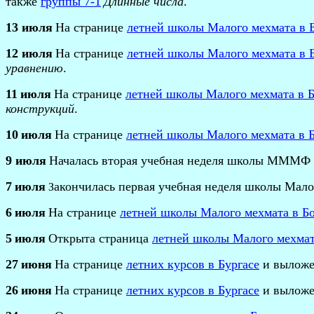
также
группы 7-1
Длинные числа
.
13
ию
л
я
На странице
летней школы Малого мехмата в 
12
ию
л
я
На странице
летней школы Малого мехмата в 
уравнению
.
11
ию
л
я
На странице
летней школы Малого мехмата в 
конструкций
.
10
ию
л
я
На странице
летней школы Малого мехмата в 
9
ию
л
я
Началась вторая учебная неделя школы МММФ 
7
ию
л
я
акончилась первая учебная неделя школы Мал
З
6
ию
л
я
На странице
летней школы Малого мехмата в Б
5
ию
л
я
Открыта страница
летней школы Малого мехмат
27
июня
На странице
летних курсов в Бургасе
и вылож
26
июня
На странице
летних курсов в Бургасе
и выложе