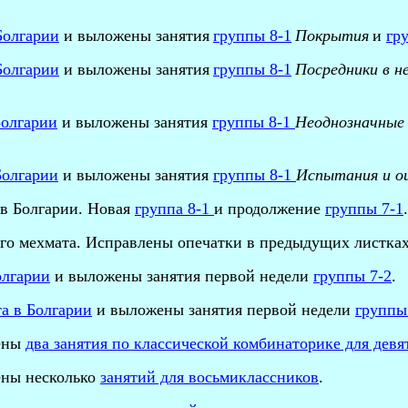
Болгарии
и выложены занятия
группы 8-1
Покрытия
и
гр
Болгарии
и выложены занятия
группы 8-1
Посредники в н
Болгарии
и выложены занятия
группы 8-1
Неоднозначные
Болгарии
и выложены занятия
группы 8-1
Испытания и о
в Болгарии. Новая
группа 8-1
и продолжение
группы 7-1
.
ого мехмата. Исправлены опечатки в предыдущих листка
олгарии
и выложены занятия первой недели
группы 7-2
.
а в Болгарии
и выложены занятия первой недели
группы
ены
два занятия по классической комбинаторике для дев
ны несколько
занятий для восьмиклассников
.