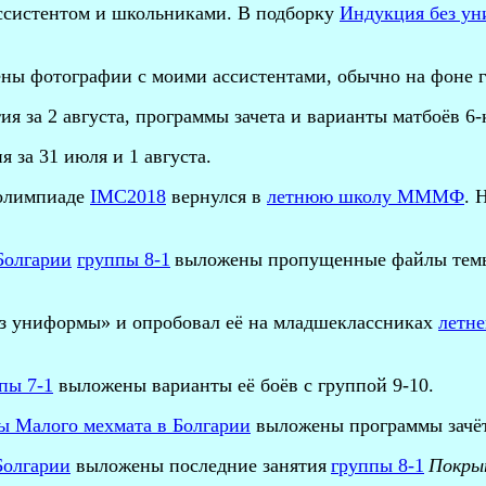
ссистентом и школьниками. В подборку
Индукция без у
ы фотографии с моими ассистентами, обычно на фоне г
я за 2 августа, программы зачета и варианты матбоёв 6-
 за 31 июля и 1 августа.
 олимпиаде
IMC2018
вернулся в
летнюю школу МММФ
. 
Болгарии
группы 8-1
выложены пропущенные файлы те
з униформы» и опробовал её на младшеклассниках
летн
пы 7-1
выложены варианты её боёв с группой 9-10.
ы Малого мехмата в Болгарии
выложены программы зачёт
Болгарии
выложены последние занятия
группы 8-1
Покр