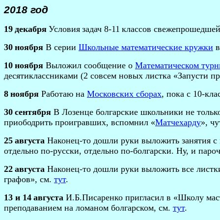
201
8
год
19
декабря
Условия
задач 8-
11
классов свежепрошедше
30
ноября
В серии
Школьные математические кружки
в
10
ноября
Выложил сообщение о
Математическом турн
десятиклассниками (2 совсем новых листка «Запусти п
8
ноября
Работаю на
Московских сборах
, пока с 10-к
3
0
сентября
В Лозенце болгарские школьники не только
приободрить проигравших, вспомнил «
Матчехарду
», ч
25
августа
Наконец-то дошли руки выложить занятия с
отдельно по-русски, отдельно по-болгарски. Ну, и паро
22
августа
Наконец-то дошли руки выложить все листки
графов», см.
тут
.
13
и 14
августа
И.Б.Писаренко пригласил в «Школу маст
преподаванием на ломаном болгарском, см.
тут
.