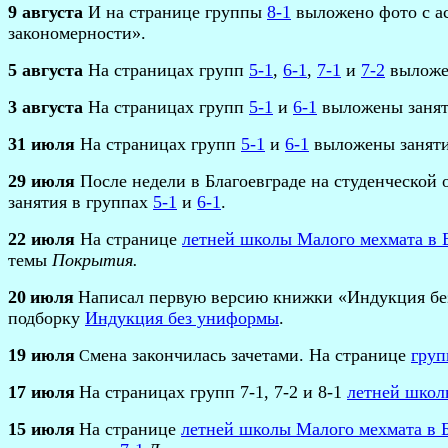
9 августа
И на странице группы
8-1
выложено фото с а
закономерности».
5
августа
На страницах групп
5-1
,
6-1
,
7-1
и
7-2
выложен
3 а
вгуста
На страницах групп
5-1
и
6-1
выложены заняти
31
ию
л
я
На страницах групп
5-1
и
6-1
выложены занятия
29
ию
л
я
После недели в Благоевграде на студенческой
занятия в группах
5-1
и
6-1
.
22
ию
л
я
На странице
летней школы Малого мехмата в 
темы
Покрытия.
20
ию
л
я
Написал первую версию книжки «Индукция бе
подборку
Индукция без униформы
.
19
ию
л
я
мена закончилась зачетами. На странице
груп
С
17
ию
л
я
На страницах групп 7-1, 7-2 и 8-1
летней школ
15
ию
л
я
На странице
летней школы Малого мехмата в 